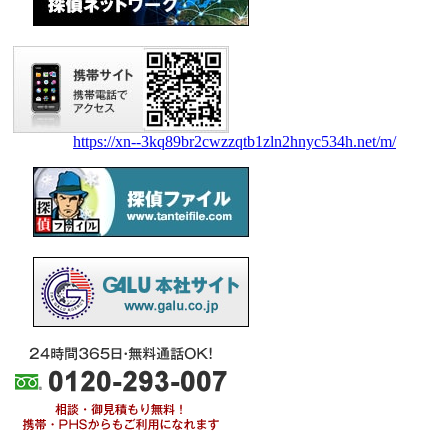
https://xn--3kq89br2cwzzqtb1zln2hnyc534h.net/m/