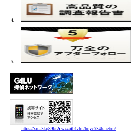
https://xn--3kq89br2cwzzqtb1zln2hnyc534h.net/m/