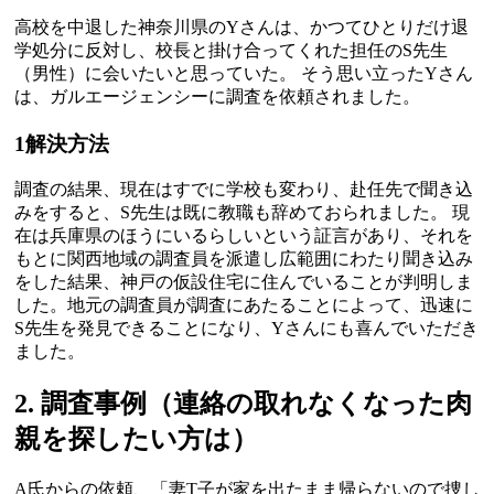
高校を中退した神奈川県のYさんは、かつてひとりだけ退
学処分に反対し、校長と掛け合ってくれた担任のS先生
（男性）に会いたいと思っていた。 そう思い立ったYさん
は、ガルエージェンシーに調査を依頼されました。
1
解決方法
調査の結果、現在はすでに学校も変わり、赴任先で聞き込
みをすると、S先生は既に教職も辞めておられました。 現
在は兵庫県のほうにいるらしいという証言があり、それを
もとに関西地域の調査員を派遣し広範囲にわたり聞き込み
をした結果、神戸の仮設住宅に住んでいることが判明しま
した。地元の調査員が調査にあたることによって、迅速に
S先生を発見できることになり、Yさんにも喜んでいただき
ました。
2. 調査事例（連絡の取れなくなった肉
親を探したい方は）
A氏からの依頼、「妻T子が家を出たまま帰らないので捜し