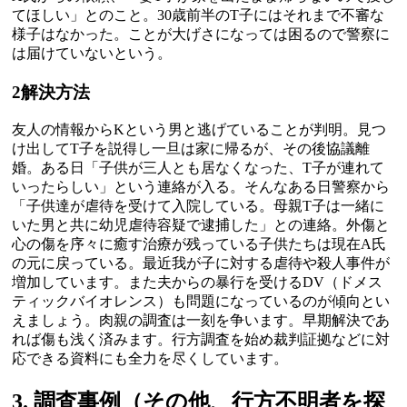
てほしい」とのこと。30歳前半のT子にはそれまで不審な
様子はなかった。ことが大げさになっては困るので警察に
は届けていないという。
2
解決方法
友人の情報からKという男と逃げていることが判明。見つ
け出してT子を説得し一旦は家に帰るが、その後協議離
婚。ある日「子供が三人とも居なくなった、T子が連れて
いったらしい」という連絡が入る。そんなある日警察から
「子供達が虐待を受けて入院している。母親T子は一緒に
いた男と共に幼児虐待容疑で逮捕した」との連絡。外傷と
心の傷を序々に癒す治療が残っている子供たちは現在A氏
の元に戻っている。最近我が子に対する虐待や殺人事件が
増加しています。また夫からの暴行を受けるDV（ドメス
ティックバイオレンス）も問題になっているのが傾向とい
えましょう。肉親の調査は一刻を争います。早期解決であ
れば傷も浅く済みます。行方調査を始め裁判証拠などに対
応できる資料にも全力を尽くしています。
3. 調査事例（その他、行方不明者を探